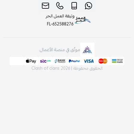
وثيقة العمل الحر
FL-652588276
موثّق في منصة الأعمال
لحقوق محفوظة | 2026
Clash of clans