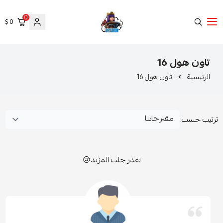
0
0 $
Clash of clans
ون هول 16
تعذر جلب المزيد😢