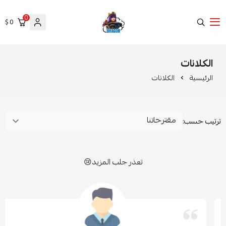
0
0 $
Clash of clans
كلانات
تعذر جلب المزيد😢