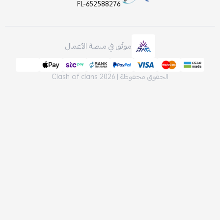
FL-652588276
موثّق في منصة الأعمال
لحقوق محفوظة | 2026
Clash of clans